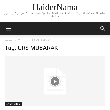
HaiderNama
حیدر کی باتیں All About Qutbe Madina Sarkar Haji Ghulam Haider
Qadri
Home
Tags
URS MUBARAK
Tag: URS MUBARAK
Short Clips