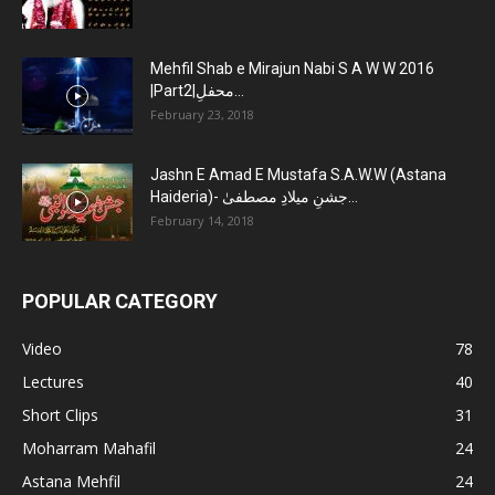
Mehfil Shab e Mirajun Nabi S A W W 2016
|Part2|محفلِ...
February 23, 2018
Jashn E Amad E Mustafa S.A.W.W (Astana
Haideria)- جشنِ میلادِ مصطفیٰ...
February 14, 2018
POPULAR CATEGORY
Video
78
Lectures
40
Short Clips
31
Moharram Mahafil
24
Astana Mehfil
24