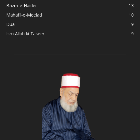
Bazm-e-Haider
13
Mahafil-e-Meelad
10
Dua
9
Ism Allah ki Taseer
9