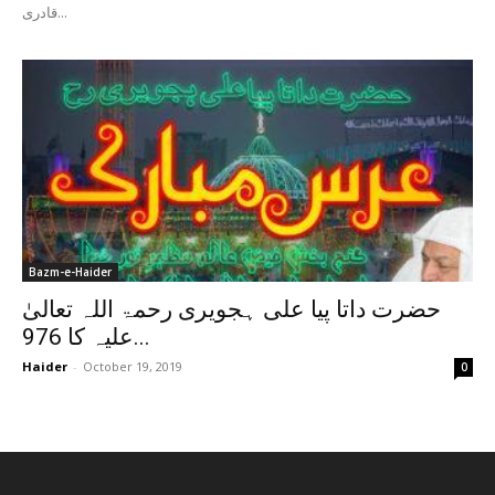
قادری...
Bazm-e-Haider
حضرت داتا پیا علی ہجویری رحمۃ اللہ تعالیٰ
علیہ کا 976...
Haider
-
October 19, 2019
0