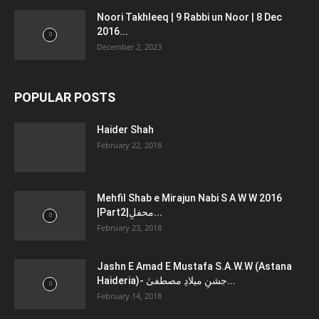
Noori Takhleeq | 9 Rabbi un Noor | 8 Dec
2016...
December 2, 2023
POPULAR POSTS
Haider Shah
February 22, 2018
Mehfil Shab e Mirajun Nabi S A W W 2016
|Part2|محفلِ...
February 23, 2018
Jashn E Amad E Mustafa S.A.W.W (Astana
Haideria)- جشنِ میلادِ مصطفیٰ...
February 14, 2018