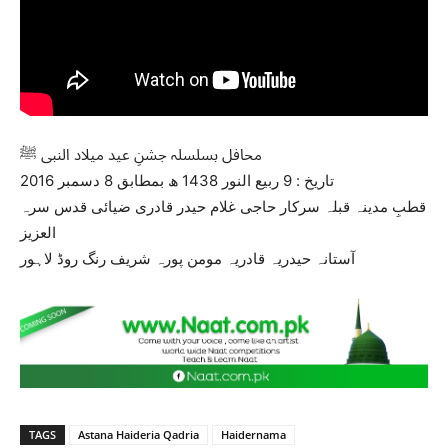
محافل بسلسلہ جشنِ عید میلاد النبی ﷺ
تاریخ : 9 ربیع النور 1438 ھ بمطابق 8 دسمبر 2016
قطبِ مدینہ قبلہ سرکار حاجی غلام حیدر قادری ضیائی قدس سرہ
العزیز
آستانہ حیدریہ قادریہ مومن پورہ شریف رنگ روڈ لاہور
TAGS
Astana Haideria Qadria
Haidernama