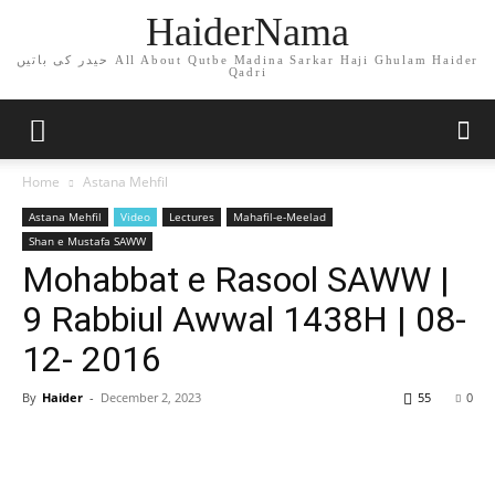
HaiderNama
حیدر کی باتیں All About Qutbe Madina Sarkar Haji Ghulam Haider
Qadri
Home
Astana Mehfil
Astana Mehfil
Video
Lectures
Mahafil-e-Meelad
Shan e Mustafa SAWW
Mohabbat e Rasool SAWW |
9 Rabbiul Awwal 1438H | 08-
12- 2016
By
Haider
-
December 2, 2023
55
0