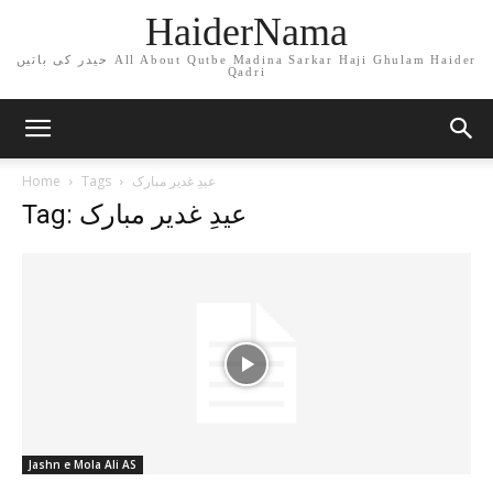
HaiderNama
حیدر کی باتیں All About Qutbe Madina Sarkar Haji Ghulam Haider
Qadri
Home
Tags
عیدِ غدیر مبارک
Tag: عیدِ غدیر مبارک
Jashn e Mola Ali AS