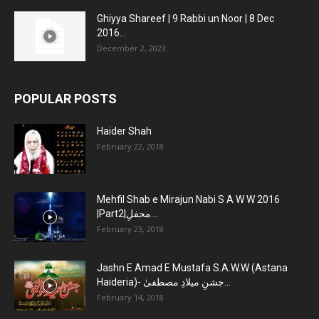
Ghiyya Shareef | 9 Rabbi un Noor | 8 Dec
2016...
December 2, 2023
POPULAR POSTS
Haider Shah
February 22, 2018
Mehfil Shab e Mirajun Nabi S A W W 2016
|Part2|محفلِ...
February 23, 2018
Jashn E Amad E Mustafa S.A.W.W (Astana
Haideria)- جشنِ میلادِ مصطفیٰ...
February 14, 2018