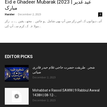
Eid e Ghadeer Mubarak |2023 | عید غدیر
مبارک
Haider
-
December 2, 2023
0
آئیے دیوانوں کے اس زکر میں آپ بھی شامل ہو جائیں ۔ مجھے یقین ہے یہ زکر
مولا عہ کے کرم سے آپ کی...
EDITOR PICKS
شجرہ طریقت حضرت حاجی غلام حیدر قادری
ضیائی
December 2, 2023
Mohabbat e Rasool SAWW | 9 Rabbiul Awwal
1438H | 08-12-...
December 2, 2023