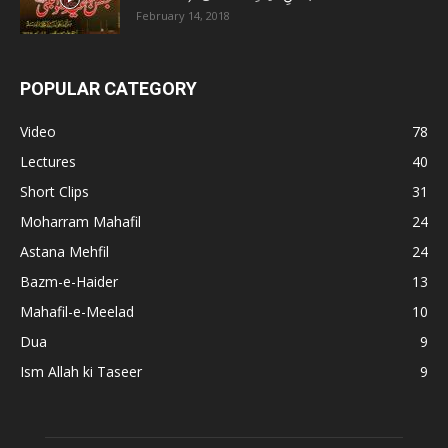
February 14, 2018
POPULAR CATEGORY
Video
78
Lectures
40
Short Clips
31
Moharram Mahafil
24
Astana Mehfil
24
Bazm-e-Haider
13
Mahafil-e-Meelad
10
Dua
9
Ism Allah ki Taseer
9