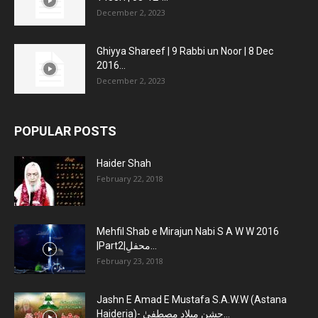
December 2, 2023
Ghiyya Shareef | 9 Rabbi un Noor | 8 Dec
2016...
December 2, 2023
POPULAR POSTS
Haider Shah
February 22, 2018
Mehfil Shab e Mirajun Nabi S A W W 2016
|Part2|محفلِ...
February 23, 2018
Jashn E Amad E Mustafa S.A.W.W (Astana
Haideria)- جشنِ میلادِ مصطفیٰ...