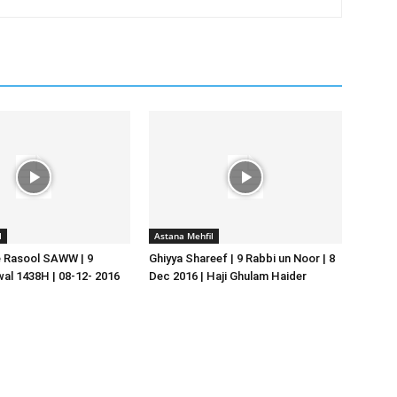
l
Astana Mehfil
 Rasool SAWW | 9
Ghiyya Shareef | 9 Rabbi un Noor | 8
al 1438H | 08-12- 2016
Dec 2016 | Haji Ghulam Haider