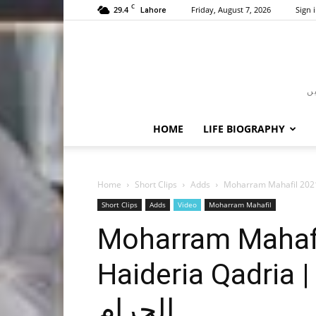
C
29.4
Friday, August 7, 2026
Sign i
Lahore
HOME
LIFE BIOGRAPHY
Home
Short Clips
Adds
Short Clips
Adds
Video
Moharram Mahafil
Moharram Mahafi
Haideria Qadria | محافل بسلسلہ محرم
الحرام