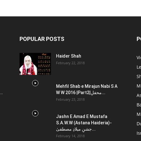
POPULAR POSTS
P
Haider Shah
V
February 22, 2018
L
Sh
M
Mehfil Shab e Mirajun Nabi S A
..
W W 2016 |Part2|محفلِ...
A
February 23, 2018
B
M
Jashn E Amad E Mustafa
S.A.W.W (Astana Haideria)-
D
جشنِ میلادِ مصطفیٰ...
Is
February 14, 2018