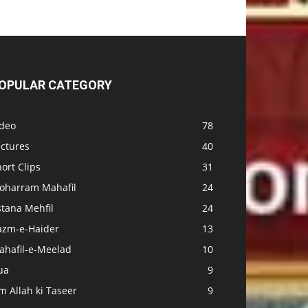
OPULAR CATEGORY
ideo
78
ectures
40
ort Clips
31
oharram Mahafil
24
stana Mehfil
24
azm-e-Haider
13
ahafil-e-Meelad
10
ua
9
m Allah ki Taseer
9