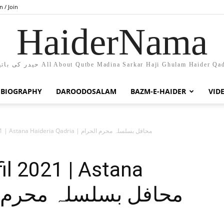
n / Join
HaiderNama
حیدر کی باتیں All About Qutbe Madina Sarkar Haji Ghulam Haider Qa
BIOGRAPHY
DAROODOSALAM
BAZM-E-HAIDER
VID
Moharram Mahafil 2021 | Astana Haideria Qadria | محافل بسلسلہ محرم الحرام
l 2021 | Astana