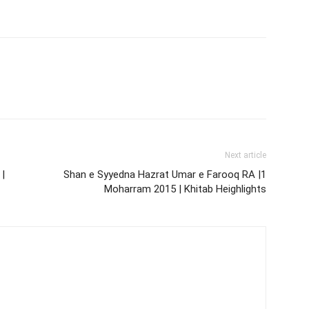
Next article
 |
Shan e Syyedna Hazrat Umar e Farooq RA |1
Moharram 2015 | Khitab Heighlights