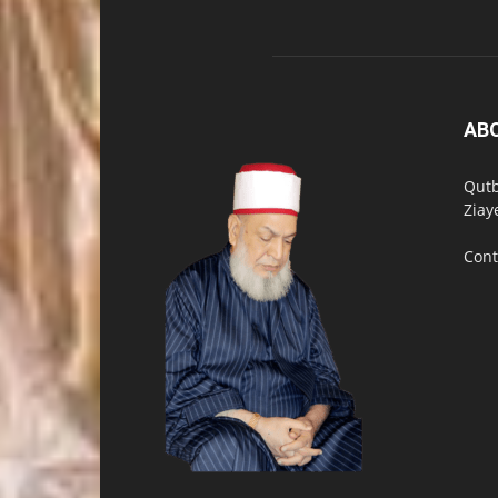
AB
Qutb
Ziay
Cont