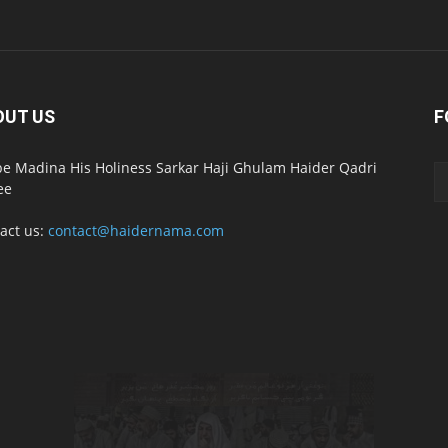
OUT US
F
e Madina His Holiness Sarkar Haji Ghulam Haider Qadri
ee
act us:
contact@haidernama.com