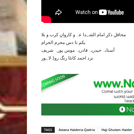
محافلِ ذکرِ امام الشہدا عہ و کاروانِ کرب و بلا
یکم تا دس محرم الحرام
آستانہ حیدریہ قادریہ مومن پورہ شریف
نزد احمد کانٹا رنگ روڈ لاہور
TAGS
Astana Haideria Qadria
Haji Ghulam Haider