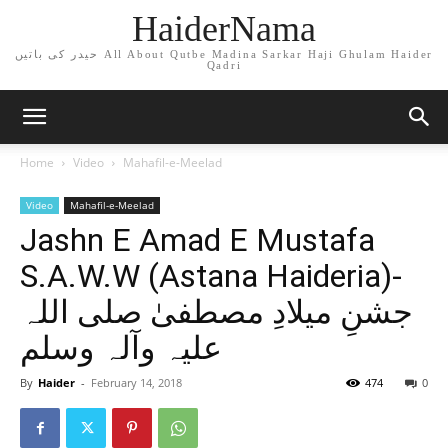
HaiderNama
حیدر کی باتیں All About Qutbe Madina Sarkar Haji Ghulam Haider
Qadri
Home
Video
Mahafil-e-Meelad
Video
Mahafil-e-Meelad
Jashn E Amad E Mustafa
S.A.W.W (Astana Haideria)-
جشنِ میلادِ مصطفیٰ صلی اللہ
علیہ وآلہ وسلم
By
Haider
-
February 14, 2018
474
0