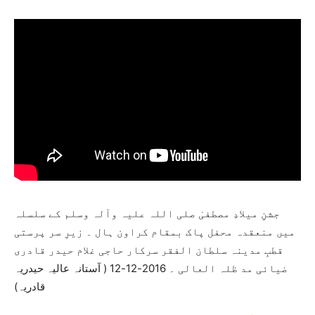
جشنِ میلادِ مصطفیٰ صلی اللہ علیہ وآلہ وسلم کے سلسلہ
میں منعقدہ محفل پاک بمقام کراون ہال ۔ زیرِ سر پرستی
قطبِ مدینہ سلطان الفقر سرکار حاجی غلام حیدر قادری
ضیائی مد ظلہ العالی ۔ 2016-12-12 ( آستانہ عالیہ حیدریہ
قادریہ)